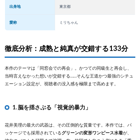
出身地
東京都
愛称
ミリちゃん
徹底分析：成熟と純真が交錯する133分
本作のテーマは「同窓会での再会」。かつての同級生と再会し、
当時言えなかった想いが交錯する……そんな王道かつ最強のシチュ
エーション設定が、視聴者の没入感を極限まで高めます。
1. 脳を揺さぶる「視覚的暴力」
花井美理の最大の武器は、その圧倒的な質量です。本作では、パ
ッケージでも採用されている
グリーンの変形ワンピース水着
が、