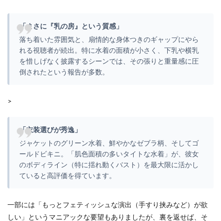
「まさに『乳の房』という質感」
落ち着いた雰囲気と、扇情的な身体つきのギャップにやら
れる視聴者が続出。特に水着の面積が小さく、下乳や横乳
を惜しげなく披露するシーンでは、その張りと重量感に圧
倒されたという報告が多数。
>
「衣装選びが秀逸」
ジャケットのグリーン水着、鮮やかなゼブラ柄、そしてゴ
ールドビキニ。「肌色面積の多いタイトな水着」が、彼女
のボディライン（特に揺れ動くバスト）を最大限に活かし
ていると高評価を得ています。
一部には「もっとフェティッシュな演出（手すり挟みなど）が欲
しい」というマニアックな要望もありましたが、裏を返せば、そ