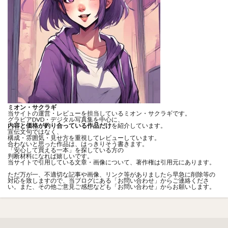
ミオン・サクラギ
当サイトの運営・レビューを担当しているミオン・サクラギです。
グラビアDVD・デジタル写真集を中心に、
内容と価格が釣り合っている作品だけ
を紹介しています。
宣伝文句ではなく、
構成・雰囲気・見せ方を重視してレビューしています。
合わないと思った作品は、はっきりそう書きます。
「安心して買える一本」を探している方の
判断材料になれば嬉しいです。
当サイトで引用している文章・画像について、著作権は引用元にあります。
ただ万が一、不適切な記事や画像、リンク等がありましたら早急に削除等の
対応を致しますので、当ブログにある「
お問い合わせ
」からご連絡くださ
い。また、その他ご意見ご感想なども「
お問い合わせ
」からお願いします。