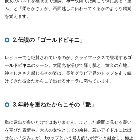
彼女のバストを極限まで強調。布一枚隔てた向こう側にある「重
み」と「柔らかさ」が、画面越しに伝わってくるかのような錯覚
を覚えます。
2. 伝説の「ゴールドビキニ」
レビューでも絶賛されているのが、クライマックスで登場する
ゴ
ールドビキニ
のシーン。太陽光を浴びて輝く肌と、黄金の布地。
神々しささえ感じるその姿は、長年グラビア界のトップを走り続
けてきた彼女だからこそ出せるオーラに満ちています。
3. 年齢を重ねたからこその「艶」
単に露出が多いだけではありません。ふとした瞬間に見せる憂い
を帯びた表情や、大人の女性としての余裕。若いアイドルには出
せない「深み」が、Jカップという暴力的なボディと融合し、極上