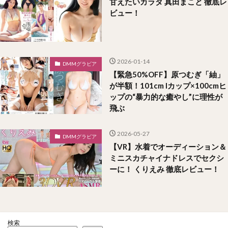
甘えたいカラダ 真田まこと 徹底レ
ビュー！
2026-01-14
DMMグラビア
【緊急50%OFF】原つむぎ「紬」
が半額！101cm Iカップ×100cmヒ
ップの“暴力的な癒やし”に理性が
飛ぶ
2026-05-27
DMMグラビア
【VR】水着でオーディーション＆
ミニスカチャイナドレスでセクシ
ーに！ くりえみ 徹底レビュー！
検索