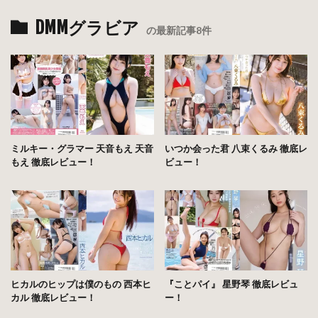
DMMグラビア
の最新記事8件
ミルキー・グラマー 天音もえ 天音
いつか会った君 八束くるみ 徹底レ
もえ 徹底レビュー！
ビュー！
ヒカルのヒップは僕のもの 西本ヒ
『ことパイ』 星野琴 徹底レビュ
カル 徹底レビュー！
ー！