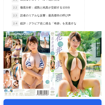
2.2
徹底分析：成熟と純真が交錯する133分
2.3
読者のリアルな反響：最高傑作の呼び声
2.4
総評：グラビア史に残る「奇跡」を見逃すな