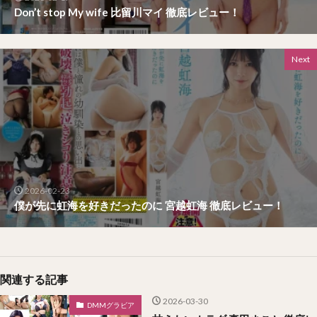
Don’t stop My wife 比留川マイ 徹底レビュー！
Next
2026-02-23
僕が先に虹海を好きだったのに 宮越虹海 徹底レビュー！
関連する記事
2026-03-30
DMMグラビア