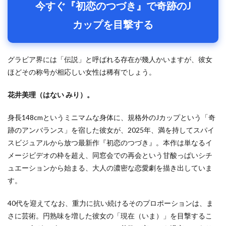
今すぐ『初恋のつづき』で奇跡のJ
カップを目撃する
グラビア界には「伝説」と呼ばれる存在が幾人かいますが、彼女
ほどその称号が相応しい女性は稀有でしょう。
花井美理（はない みり）。
身長148cmというミニマムな身体に、規格外のJカップという「奇
跡のアンバランス」を宿した彼女が、2025年、満を持してスパイ
スビジュアルから放つ最新作『初恋のつづき』。本作は単なるイ
メージビデオの枠を超え、同窓会での再会という甘酸っぱいシチ
ュエーションから始まる、大人の濃密な恋愛劇を描き出していま
す。
40代を迎えてなお、重力に抗い続けるそのプロポーションは、ま
さに芸術。円熟味を増した彼女の「現在（いま）」を目撃するこ