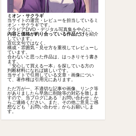
ミオン・サクラギ
当サイトの運営・レビューを担当しているミ
オン・サクラギです。
グラビアDVD・デジタル写真集を中心に、
内容と価格が釣り合っている作品だけ
を紹介
しています。
宣伝文句ではなく、
構成・雰囲気・見せ方を重視してレビューし
ています。
合わないと思った作品は、はっきりそう書き
ます。
「安心して買える一本」を探している方の
判断材料になれば嬉しいです。
当サイトで引用している文章・画像につい
て、著作権は引用元にあります。
ただ万が一、不適切な記事や画像、リンク等
がありましたら早急に削除等の対応を致しま
すので、当ブログにある「
お問い合わせ
」か
らご連絡ください。また、その他ご意見ご感
想なども「
お問い合わせ
」からお願いしま
す。