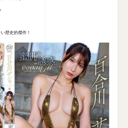
め
ない歴史的傑作！