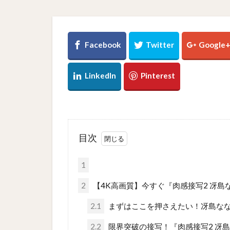
目次
1
2
【4K高画質】今すぐ『肉感接写2 冴島
2.1
まずはここを押さえたい！冴島な
2.2
限界突破の接写！『肉感接写2 冴