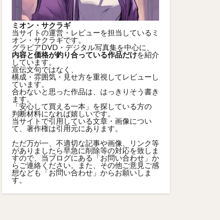
ミオン・サクラギ
当サイトの運営・レビューを担当しているミ
オン・サクラギです。
グラビアDVD・デジタル写真集を中心に、
内容と価格が釣り合っている作品だけ
を紹介
しています。
宣伝文句ではなく、
構成・雰囲気・見せ方を重視してレビューし
ています。
合わないと思った作品は、はっきりそう書き
ます。
「安心して買える一本」を探している方の
判断材料になれば嬉しいです。
当サイトで引用している文章・画像につい
て、著作権は引用元にあります。
ただ万が一、不適切な記事や画像、リンク等
がありましたら早急に削除等の対応を致しま
すので、当ブログにある「
お問い合わせ
」か
らご連絡ください。また、その他ご意見ご感
想なども「
お問い合わせ
」からお願いしま
す。