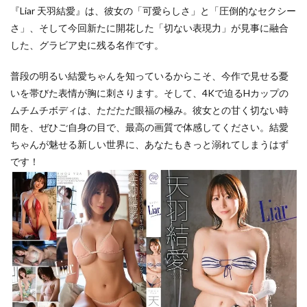
『Liar 天羽結愛』は、彼女の「可愛らしさ」と「圧倒的なセクシー
さ」、そして今回新たに開花した「切ない表現力」が見事に融合
した、グラビア史に残る名作です。
普段の明るい結愛ちゃんを知っているからこそ、今作で見せる憂
いを帯びた表情が胸に刺さります。そして、4Kで迫るHカップの
ムチムチボディは、ただただ眼福の極み。彼女との甘く切ない時
間を、ぜひご自身の目で、最高の画質で体感してください。結愛
ちゃんが魅せる新しい世界に、あなたもきっと溺れてしまうはず
です！