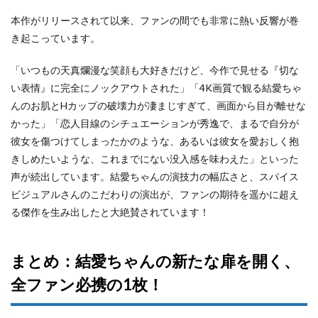
本作がリリースされて以来、ファンの間でも非常に熱い反響が巻
き起こっています。
「いつもの天真爛漫な笑顔も大好きだけど、今作で見せる『切な
い表情』に完全にノックアウトされた」「4K画質で観る結愛ちゃ
んのお肌とHカップの破壊力が凄まじすぎて、画面から目が離せな
かった」「恋人目線のシチュエーションが秀逸で、まるで自分が
彼女を傷つけてしまったかのような、あるいは彼女を愛おしく抱
きしめたいような、これまでにない没入感を味わえた」といった
声が続出しています。結愛ちゃんの演技力の幅広さと、スパイス
ビジュアルさんのこだわりの演出が、ファンの期待を遥かに超え
る傑作を生み出したと大絶賛されています！
まとめ：結愛ちゃんの新たな扉を開く、
全ファン必携の1枚！