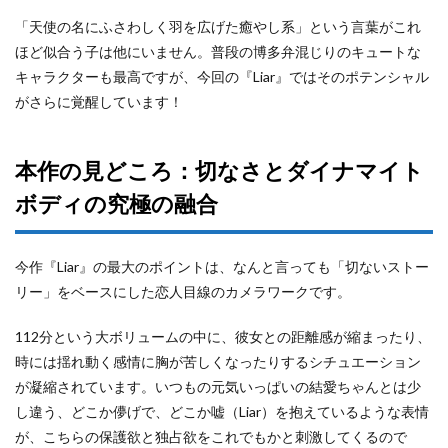
「天使の名にふさわしく羽を広げた癒やし系」という言葉がこれ
ほど似合う子は他にいません。普段の博多弁混じりのキュートな
キャラクターも最高ですが、今回の『Liar』ではそのポテンシャル
がさらに覚醒しています！
本作の見どころ：切なさとダイナマイト
ボディの究極の融合
今作『Liar』の最大のポイントは、なんと言っても「切ないストー
リー」をベースにした恋人目線のカメラワークです。
112分という大ボリュームの中に、彼女との距離感が縮まったり、
時には揺れ動く感情に胸が苦しくなったりするシチュエーション
が凝縮されています。いつもの元気いっぱいの結愛ちゃんとは少
し違う、どこか儚げで、どこか嘘（Liar）を抱えているような表情
が、こちらの保護欲と独占欲をこれでもかと刺激してくるので