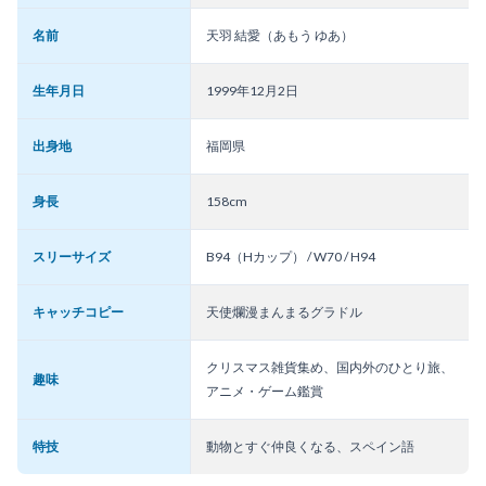
名前
天羽 結愛（あもう ゆあ）
生年月日
1999年12月2日
出身地
福岡県
身長
158cm
スリーサイズ
B94（Hカップ） / W70 / H94
キャッチコピー
天使爛漫まんまるグラドル
クリスマス雑貨集め、国内外のひとり旅、
趣味
アニメ・ゲーム鑑賞
特技
動物とすぐ仲良くなる、スペイン語