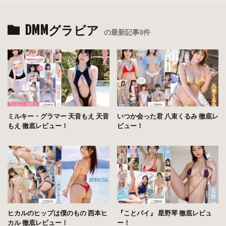
DMMグラビア
の最新記事8件
ミルキー・グラマー 天音もえ 天音
いつか会った君 八束くるみ 徹底レ
もえ 徹底レビュー！
ビュー！
ヒカルのヒップは僕のもの 西本ヒ
『ことパイ』 星野琴 徹底レビュ
カル 徹底レビュー！
ー！