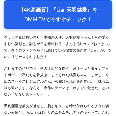
【4K高画質】『Liar 天羽結愛』を
DMM TVで今すぐチェック！
グラビア界に舞い降りた本物の天使、天羽結愛ちゃん！その愛く
るしい笑顔と、誰もが目を奪われる「まんまるHカップおっぱい」
で、多くのファンを魅了し続けている彼女の最新作『Liar』が、つ
いにリリースされました！
これまでの作品でも、その圧倒的な癒やし系オーラとダイナマイ
トボディで私たちを骨抜きにしてくれた結愛ちゃん。しかし、今
回のスパイスビジュアルさんから届けられた最新作は、一味も二
味も違います。なんと、今作のテーマはこれまでに魅せたことの
ない「切ないストーリー」。
天真爛漫な彼女が魅せる、胸がキュンと締め付けられるような切
ない表情と、あふれんばかりのムチムチボディのギャップ。これ