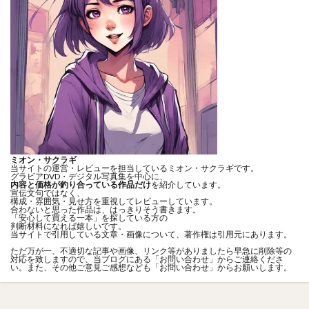
ミオン・サクラギ
当サイトの運営・レビューを担当しているミオン・サクラギです。
グラビアDVD・デジタル写真集を中心に、
内容と価格が釣り合っている作品だけ
を紹介しています。
宣伝文句ではなく、
構成・雰囲気・見せ方を重視してレビューしています。
合わないと思った作品は、はっきりそう書きます。
「安心して買える一本」を探している方の
判断材料になれば嬉しいです。
当サイトで引用している文章・画像について、著作権は引用元にあります。
ただ万が一、不適切な記事や画像、リンク等がありましたら早急に削除等の
対応を致しますので、当ブログにある「
お問い合わせ
」からご連絡くださ
い。また、その他ご意見ご感想なども「
お問い合わせ
」からお願いします。