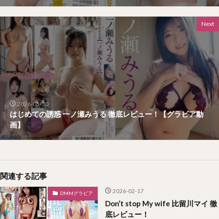
Next
2026-05-30
はじめての誘惑 一ノ瀬みうる 徹底レビュー！【グラビア動
画】
関連する記事
2026-02-17
DMMグラビア
Don’t stop My wife 比留川マイ 徹
底レビュー！