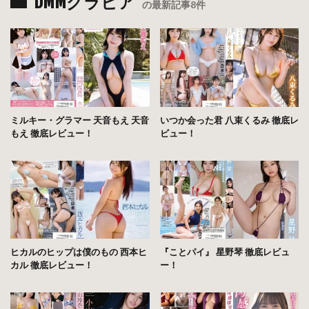
DMMグラビア
の最新記事8件
ミルキー・グラマー 天音もえ 天音
いつか会った君 八束くるみ 徹底レ
もえ 徹底レビュー！
ビュー！
ヒカルのヒップは僕のもの 西本ヒ
『ことパイ』 星野琴 徹底レビュ
カル 徹底レビュー！
ー！