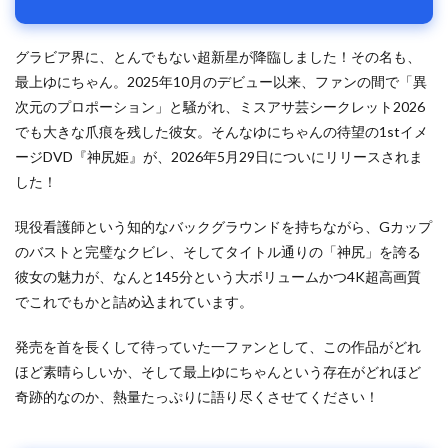
グラビア界に、とんでもない超新星が降臨しました！その名も、
最上ゆにちゃん。2025年10月のデビュー以来、ファンの間で「異
次元のプロポーション」と騒がれ、ミスアサ芸シークレット2026
でも大きな爪痕を残した彼女。そんなゆにちゃんの待望の1stイメ
ージDVD『神尻姫』が、2026年5月29日についにリリースされま
した！
現役看護師という知的なバックグラウンドを持ちながら、Gカップ
のバストと完璧なクビレ、そしてタイトル通りの「神尻」を誇る
彼女の魅力が、なんと145分という大ボリュームかつ4K超高画質
でこれでもかと詰め込まれています。
発売を首を長くして待っていた一ファンとして、この作品がどれ
ほど素晴らしいか、そして最上ゆにちゃんという存在がどれほど
奇跡的なのか、熱量たっぷりに語り尽くさせてください！