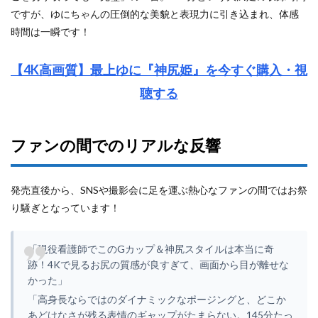
ですが、ゆにちゃんの圧倒的な美貌と表現力に引き込まれ、体感
時間は一瞬です！
【4K高画質】最上ゆに『神尻姫』を今すぐ購入・視
聴する
ファンの間でのリアルな反響
発売直後から、SNSや撮影会に足を運ぶ熱心なファンの間ではお祭
り騒ぎとなっています！
「現役看護師でこのGカップ＆神尻スタイルは本当に奇
跡！4Kで見るお尻の質感が良すぎて、画面から目が離せな
かった」
「高身長ならではのダイナミックなポージングと、どこか
あどけなさが残る表情のギャップがたまらない。145分たっ