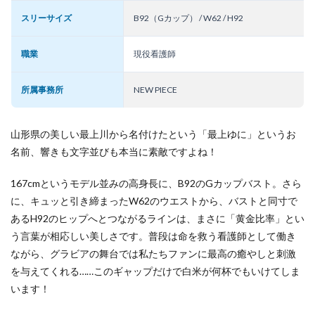
スリーサイズ
B92（Gカップ） / W62 / H92
職業
現役看護師
所属事務所
NEW PIECE
山形県の美しい最上川から名付けたという「最上ゆに」というお
名前、響きも文字並びも本当に素敵ですよね！
167cmというモデル並みの高身長に、B92のGカップバスト。さら
に、キュッと引き締まったW62のウエストから、バストと同寸で
あるH92のヒップへとつながるラインは、まさに「黄金比率」とい
う言葉が相応しい美しさです。普段は命を救う看護師として働き
ながら、グラビアの舞台では私たちファンに最高の癒やしと刺激
を与えてくれる……このギャップだけで白米が何杯でもいけてしま
います！