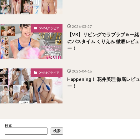
2026-05-27
DMMグラビア
【VR】リビングでラブラブ＆一緒
にバスタイム くりえみ 徹底レビュ
ー！
2026-04-16
DMMグラビア
Happening！ 花井美理 徹底レビュ
ー！
検索
検索