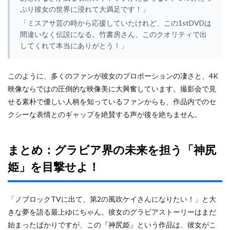
ぷり彼女の世界に浸れて大満足です！」
「ミスアサ芸の時から応援していたけれど、この1stDVDは
間違いなく伝説になる。竹書房さん、このクオリティで出
してくれて本当にありがとう！」
このように、多くのファンが彼女のプロポーションの凄さと、4K
映像ならではの圧倒的な映像美に大興奮しています。撮影会で見
せる素朴で優しい人柄を知っているファンからも、作品内でのセ
クシーな表情とのギャップを絶賛する声が後を絶ちません。
まとめ：グラビア界の未来を担う「神尻
姫」を目撃せよ！
「ノブロックTVに出て、第2の風吹ケイさんになりたい！」と大
きな夢を語る最上ゆにちゃん。彼女のグラビアストーリーはまだ
始まったばかりですが、この『神尻姫』という作品は、彼女がこ