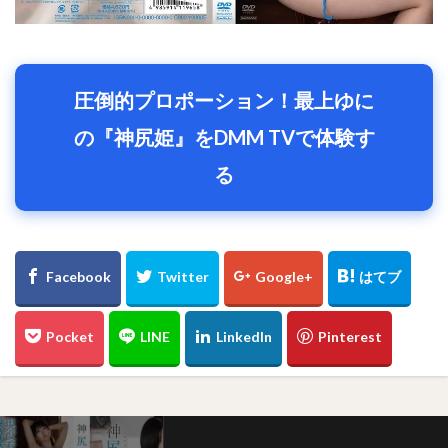
圧倒的プロポーション！最上ゆに
の『神尻姫』をDMM TVで体験す
る