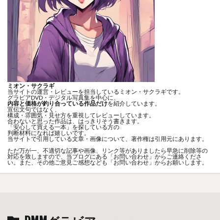
ミオン・サクラギ
当サイトの運営・レビューを担当しているミオン・サクラギです。
グラビアDVD・デジタル写真集を中心に、
内容と価格が釣り合っている作品だけ
を紹介しています。
宣伝文句ではなく、
構成・雰囲気・見せ方を重視してレビューしています。
合わないと思った作品は、はっきりそう書きます。
「安心して買える一本」を探している方の
判断材料になれば嬉しいです。
当サイトで引用している文章・画像について、著作権は引用元にあります。
ただ万が一、不適切な記事や画像、リンク等がありましたら早急に削除等の
対応を致しますので、当ブログにある「
お問い合わせ
」からご連絡くださ
い。また、その他ご意見ご感想なども「
お問い合わせ
」からお願いします。