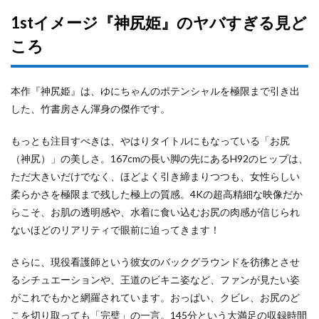
1stイメージ『神尻姫』のヤバすぎる見ど
ころ
本作『神尻姫』は、ゆにちゃんのポテンシャルを極限まで引き出
した、竹書房さん渾身の傑作です。
もっとも注目すべきは、やはりタイトルにもなっている「お尻
（神尻）」の美しさ。167cmの長い脚の先にあるH92のヒップは、
ただ大きいだけでなく、ほどよく引き締まりつつも、女性らしい
柔らかさを極限まで残した極上の質感。4Kの超高精細な映像だか
らこそ、お肌の透明感や、水着に食い込むお尻の肉感が信じられ
ないほどのリアリティで眼前に迫ってきます！
さらに、現役看護師という彼女のバックグラウンドを彷彿とさせ
るシチュエーションや、王道のビキニ姿など、ファンが見たい姿
がこれでもかと網羅されています。おっぱい、クビレ、お尻のど
こを切り取っても「完璧」の一言。145分という大満足の収録時間