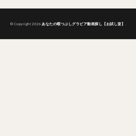
© Copyright 2026
あなたの暇つぶしグラビア動画探し【お試し堂】
.