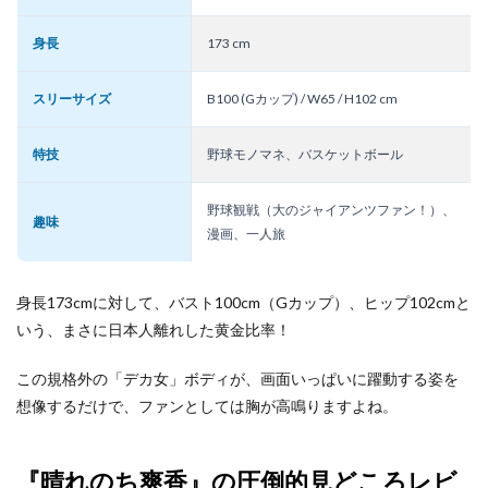
身長
173 cm
スリーサイズ
B100 (Gカップ) / W65 / H102 cm
特技
野球モノマネ、バスケットボール
野球観戦（大のジャイアンツファン！）、
趣味
漫画、一人旅
身長173cmに対して、バスト100cm（Gカップ）、ヒップ102cmと
いう、まさに日本人離れした黄金比率！
この規格外の「デカ女」ボディが、画面いっぱいに躍動する姿を
想像するだけで、ファンとしては胸が高鳴りますよね。
『晴れのち爽香』の圧倒的見どころレビ