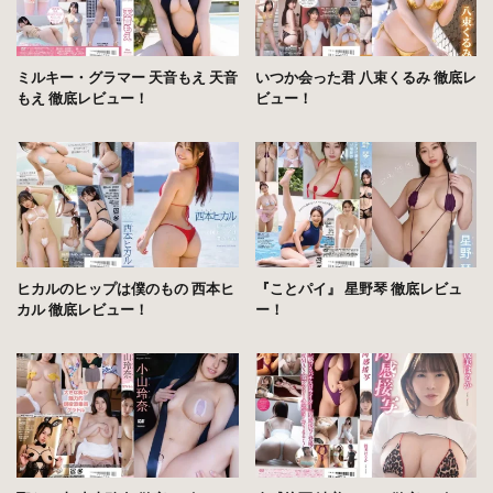
ミルキー・グラマー 天音もえ 天音
いつか会った君 八束くるみ 徹底レ
もえ 徹底レビュー！
ビュー！
ヒカルのヒップは僕のもの 西本ヒ
『ことパイ』 星野琴 徹底レビュ
カル 徹底レビュー！
ー！