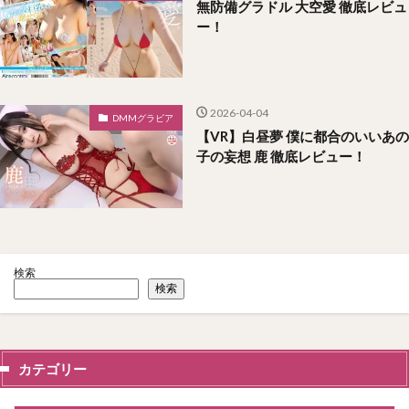
無防備グラドル 大空愛 徹底レビュ
ー！
2026-04-04
DMMグラビア
【VR】白昼夢 僕に都合のいいあの
子の妄想 鹿 徹底レビュー！
検索
検索
カテゴリー