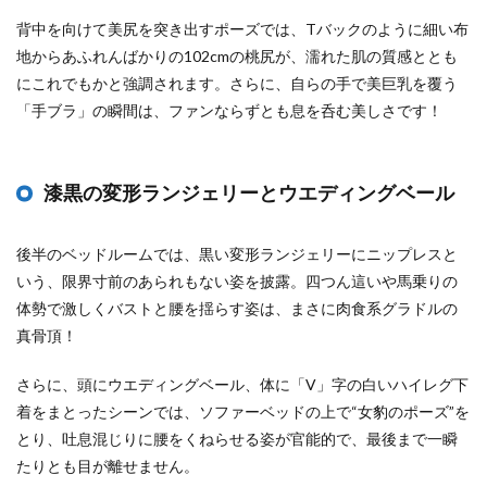
背中を向けて美尻を突き出すポーズでは、Tバックのように細い布
地からあふれんばかりの102cmの桃尻が、濡れた肌の質感ととも
にこれでもかと強調されます。さらに、自らの手で美巨乳を覆う
「手ブラ」の瞬間は、ファンならずとも息を呑む美しさです！
漆黒の変形ランジェリーとウエディングベール
後半のベッドルームでは、黒い変形ランジェリーにニップレスと
いう、限界寸前のあられもない姿を披露。四つん這いや馬乗りの
体勢で激しくバストと腰を揺らす姿は、まさに肉食系グラドルの
真骨頂！
さらに、頭にウエディングベール、体に「V」字の白いハイレグ下
着をまとったシーンでは、ソファーベッドの上で“女豹のポーズ”を
とり、吐息混じりに腰をくねらせる姿が官能的で、最後まで一瞬
たりとも目が離せません。