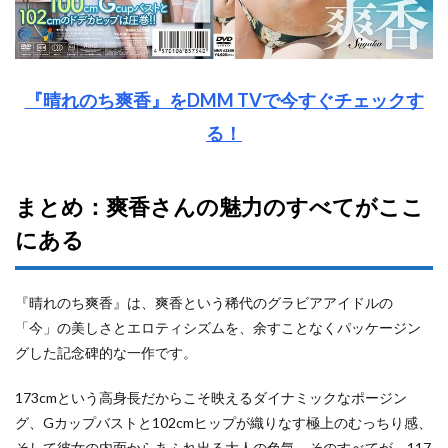
『晴れのち爽香』をDMM TVで今すぐチェックす
る！
まとめ：爽香さんの魅力のすべてがここ
にある
『晴れのち爽香』は、爽香という稀代のグラビアアイドルの
「今」の美しさとエロティシズムを、余すことなくパッケージン
グした記念碑的な一作です。
173cmという高身長だからこそ映えるダイナミックなポージン
グ、Gカップバストと102cmヒップが織りなす極上のむっちり感、
そして彼女の内面からあふれ出る大人の色気。そのすべてが、117