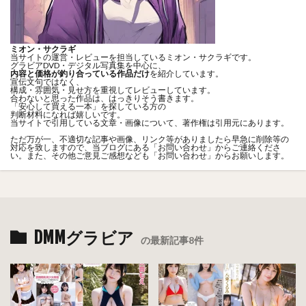
ミオン・サクラギ
当サイトの運営・レビューを担当しているミオン・サクラギです。
グラビアDVD・デジタル写真集を中心に、
内容と価格が釣り合っている作品だけ
を紹介しています。
宣伝文句ではなく、
構成・雰囲気・見せ方を重視してレビューしています。
合わないと思った作品は、はっきりそう書きます。
「安心して買える一本」を探している方の
判断材料になれば嬉しいです。
当サイトで引用している文章・画像について、著作権は引用元にあります。
ただ万が一、不適切な記事や画像、リンク等がありましたら早急に削除等の
対応を致しますので、当ブログにある「
お問い合わせ
」からご連絡くださ
い。また、その他ご意見ご感想なども「
お問い合わせ
」からお願いします。
DMMグラビア
の最新記事8件