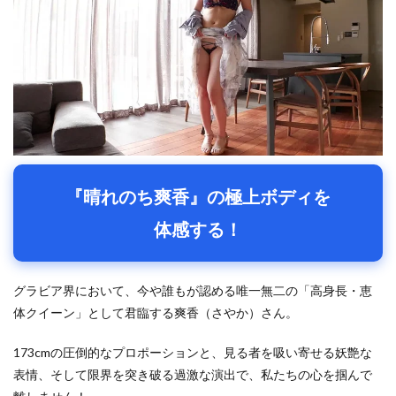
『晴れのち爽香』の極上ボディを
体感する！
グラビア界において、今や誰もが認める唯一無二の「高身長・恵
体クイーン」として君臨する爽香（さやか）さん。
173cmの圧倒的なプロポーションと、見る者を吸い寄せる妖艶な
表情、そして限界を突き破る過激な演出で、私たちの心を掴んで