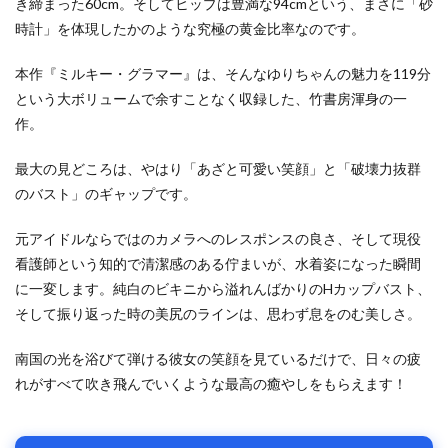
き締まった60cm。そしてヒップは豊満な94cmという、まさに「砂
時計」を体現したかのような究極の黄金比率なのです。
本作『ミルキー・グラマー』は、そんなゆりちゃんの魅力を119分
という大ボリュームで余すことなく収録した、竹書房渾身の一
作。
最大の見どころは、やはり「あざと可愛い笑顔」と「破壊力抜群
のバスト」のギャップです。
元アイドルならではのカメラへのレスポンスの良さ、そして現役
看護師という知的で清潔感のある佇まいが、水着姿になった瞬間
に一変します。純白のビキニから溢れんばかりのHカップバスト、
そして振り返った時の美尻のラインは、思わず息をのむ美しさ。
南国の光を浴びて弾ける彼女の笑顔を見ているだけで、日々の疲
れがすべて吹き飛んでいくような最高の癒やしをもらえます！