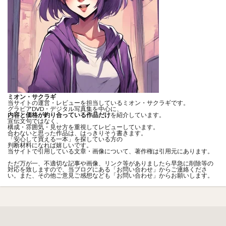
ミオン・サクラギ
当サイトの運営・レビューを担当しているミオン・サクラギです。
グラビアDVD・デジタル写真集を中心に、
内容と価格が釣り合っている作品だけ
を紹介しています。
宣伝文句ではなく、
構成・雰囲気・見せ方を重視してレビューしています。
合わないと思った作品は、はっきりそう書きます。
「安心して買える一本」を探している方の
判断材料になれば嬉しいです。
当サイトで引用している文章・画像について、著作権は引用元にあります。
ただ万が一、不適切な記事や画像、リンク等がありましたら早急に削除等の
対応を致しますので、当ブログにある「
お問い合わせ
」からご連絡くださ
い。また、その他ご意見ご感想なども「
お問い合わせ
」からお願いします。