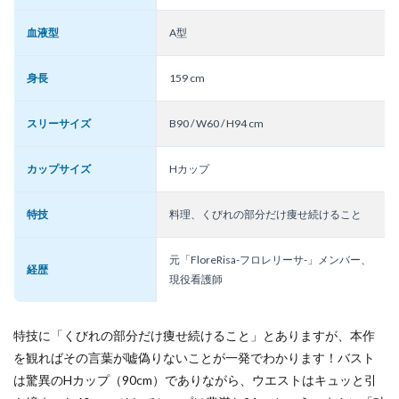
血液型
A型
身長
159 cm
スリーサイズ
B90 / W60 / H94 cm
カップサイズ
Hカップ
特技
料理、くびれの部分だけ痩せ続けること
元「FloreRisa-フロレリーサ-」メンバー、
経歴
現役看護師
特技に「くびれの部分だけ痩せ続けること」とありますが、本作
を観ればその言葉が嘘偽りないことが一発でわかります！バスト
は驚異のHカップ（90cm）でありながら、ウエストはキュッと引