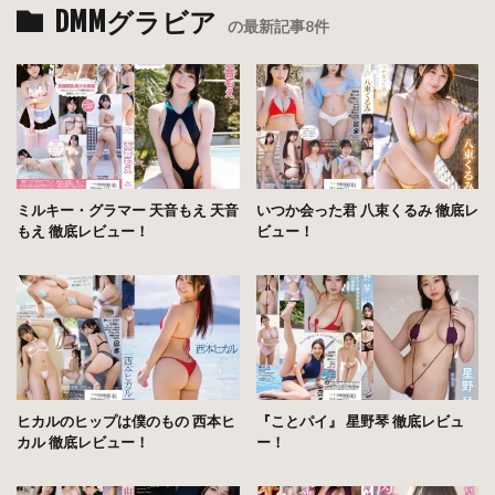
DMMグラビア
の最新記事8件
ミルキー・グラマー 天音もえ 天音
いつか会った君 八束くるみ 徹底レ
もえ 徹底レビュー！
ビュー！
ヒカルのヒップは僕のもの 西本ヒ
『ことパイ』 星野琴 徹底レビュ
カル 徹底レビュー！
ー！