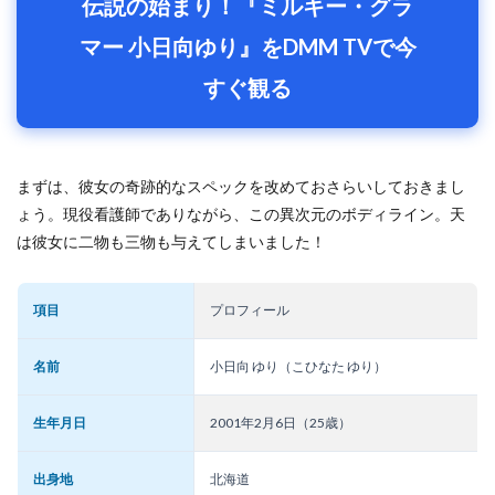
伝説の始まり！『ミルキー・グラ
マー 小日向ゆり』をDMM TVで今
すぐ観る
まずは、彼女の奇跡的なスペックを改めておさらいしておきまし
ょう。現役看護師でありながら、この異次元のボディライン。天
は彼女に二物も三物も与えてしまいました！
項目
プロフィール
名前
小日向 ゆり（こひなた ゆり）
生年月日
2001年2月6日（25歳）
出身地
北海道