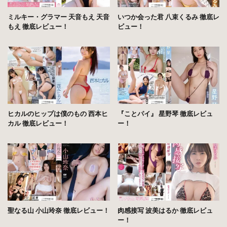
ミルキー・グラマー 天音もえ 天音
いつか会った君 八束くるみ 徹底レ
もえ 徹底レビュー！
ビュー！
ヒカルのヒップは僕のもの 西本ヒ
『ことパイ』 星野琴 徹底レビュ
カル 徹底レビュー！
ー！
聖なる山 小山玲奈 徹底レビュー！
肉感接写 波美はるか 徹底レビュ
ー！