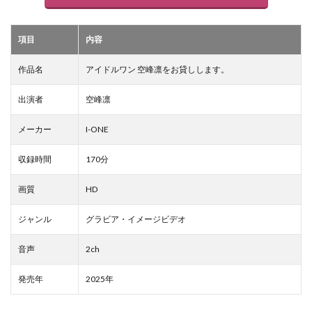
項目
内容
作品名
アイドルワン 空峰凛をお貸しします。
出演者
空峰凛
メーカー
I-ONE
収録時間
170分
画質
HD
ジャンル
グラビア・イメージビデオ
音声
2ch
発売年
2025年