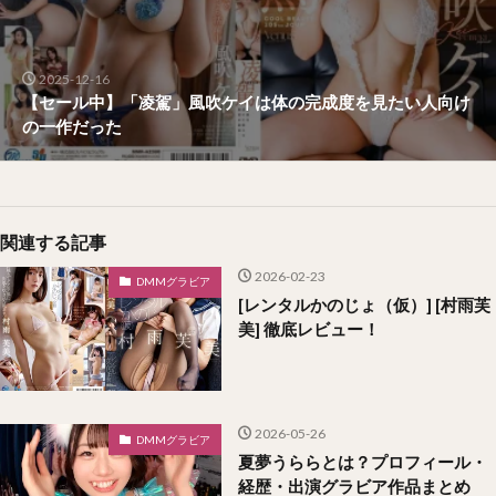
2025-12-16
【セール中】「凌駕」風吹ケイは体の完成度を見たい人向け
の一作だった
関連する記事
2026-02-23
DMMグラビア
[レンタルかのじょ（仮）] [村雨芙
美] 徹底レビュー！
2026-05-26
DMMグラビア
夏夢うららとは？プロフィール・
経歴・出演グラビア作品まとめ