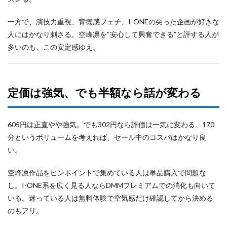
一方で、演技力重視、背徳感フェチ、I-ONEの尖った企画が好きな
人にはかなり刺さる。空峰凛を“安心して興奮できる”と評する人が
多いのも、この安定感ゆえ。
定価は強気、でも半額なら話が変わる
605円は正直やや強気。でも302円なら評価は一気に変わる。170
分というボリュームを考えれば、セール中のコスパはかなり良
い。
空峰凛作品をピンポイントで集めている人は単品購入で問題な
し。I-ONE系を広く見る人ならDMMプレミアムでの消化も向いて
いる。迷っている人は無料体験で空気感だけ確認してから決める
のもアリ。