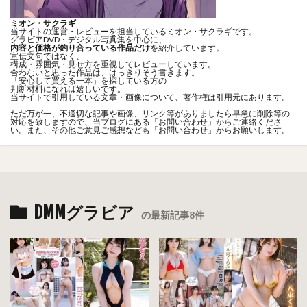
ミオン・サクラギ
当サイトの運営・レビューを担当しているミオン・サクラギです。
グラビアDVD・デジタル写真集を中心に、
内容と価格が釣り合っている作品だけ
を紹介しています。
宣伝文句ではなく、
構成・雰囲気・見せ方を重視してレビューしています。
合わないと思った作品は、はっきりそう書きます。
「安心して買える一本」を探している方の
判断材料になれば嬉しいです。
当サイトで引用している文章・画像について、著作権は引用元にあります。
ただ万が一、不適切な記事や画像、リンク等がありましたら早急に削除等の
対応を致しますので、当ブログにある「
お問い合わせ
」からご連絡くださ
い。また、その他ご意見ご感想なども「
お問い合わせ
」からお願いします。
DMMグラビア
の最新記事8件