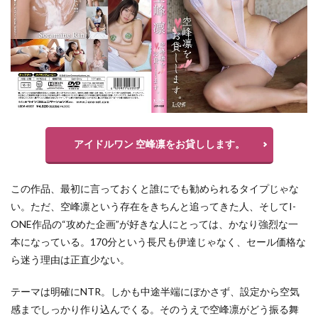
アイドルワン 空峰凛をお貸しします。
この作品、最初に言っておくと誰にでも勧められるタイプじゃな
い。ただ、空峰凛という存在をきちんと追ってきた人、そしてI-
ONE作品の“攻めた企画”が好きな人にとっては、かなり強烈な一
本になっている。170分という長尺も伊達じゃなく、セール価格な
ら迷う理由は正直少ない。
テーマは明確にNTR。しかも中途半端にぼかさず、設定から空気
感までしっかり作り込んでくる。そのうえで空峰凛がどう振る舞